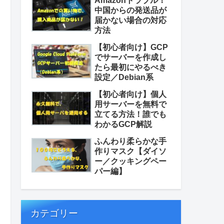
Amazonトラブル！
中国からの発送品が
届かない場合の対応
方法
【初心者向け】GCP
でサーバーを作成し
たら最初にやるべき
設定／Debian系
【初心者向け】個人
用サーバーを無料で
立てる方法！誰でも
わかるGCP解説
ふんわり柔らかな手
作りマスク【ダイソ
ー／クッキングペー
パー編】
カテゴリー