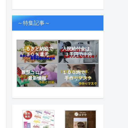
～特集記事～
ふるさと納税で
入院給付金は、
３０％還元
３千円で十分
新型コロナ、
１００均で、
最新情報
手作りマスク