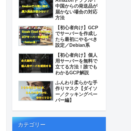
Amazonトラブル！
中国からの発送品が
届かない場合の対応
方法
【初心者向け】GCP
でサーバーを作成し
たら最初にやるべき
設定／Debian系
【初心者向け】個人
用サーバーを無料で
立てる方法！誰でも
わかるGCP解説
ふんわり柔らかな手
作りマスク【ダイソ
ー／クッキングペー
パー編】
カテゴリー