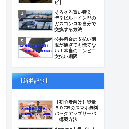
ピ】
そろそろ買い替え
時？ビルトイン型の
ガスコンロを自分で
交換する方法
公共料金の支払い期
限が過ぎても慌てな
い！本当のコンビニ
支払い期限
【新着記事】
【初心者向け】容量
３０GBのスマホ無料
バックアップサーバ
ー構築方法