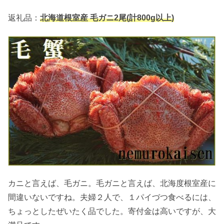
返礼品：
北海道根室産 毛ガニ2尾(計800g以上)
カニと言えば、毛ガニ。毛ガニと言えば、北海度根室産に
間違いないですね。夫婦２人で、１パイづつ食べるには、
ちょっとしたぜいたく品でした。寄付金は高いですが、大