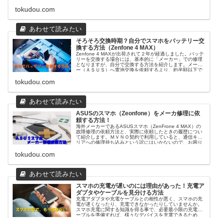
ても記載しています。
tokudou.com
そろそろ交換時期？自分でスマホをバッテリー交
換する方法（Zenfone 4 MAX）
Zenfone 4 MAXが出荷されて２年が経過しました。バッテ
リーを交換する場合には、基本的に「メーカー」での修理
となりますが、自分で交換する方法を紹介します。メーカ
ー（ＡＳＵＳ）へ電池交換を依頼するより、約半額以下で
交換する事が可能になります。
tokudou.com
ASUSのスマホ（Zeonfone）をメーカ修理に依
頼する方法！
海外メーカーであるASUSスマホ（ZenFrone 4 MAX）の
故障修理の依頼方法と、実際に依頼したときの履歴につい
て紹介します。ＭＶＮＯ契約で利用していると、通信キャ
リアへの修理持ち込みという訳にはいかないので、お困り
の方も多いと思います。
tokudou.com
スマホの充電が遅いのには理由があった！充電ア
ダプタやケーブルを見分ける方法
充電アダプタや充電ケーブルとの相性が悪く、スマホの充
電が遅くなったり、充電できなかったりしていませんか。
スマホ充電に関する知識を得る事で、必要最小限の充電ケ
ーブルを準備すれば、様々なデバイスを充電できるため、