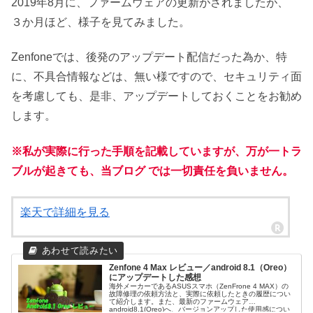
2019年8月に、ファームウェアの更新がされましたが、
３か月ほど、様子を見てみました。
Zenfoneでは、後発のアップデート配信だった為か、特
に、不具合情報などは、無い様ですので、セキュリティ面
を考慮しても、是非、アップデートしておくことをお勧め
します。
※私が実際に行った手順を記載していますが、万が一トラ
ブルが起きても、当ブログ では一切責任を負いません。
楽天で詳細を見る
Zenfone 4 Max レビュー／android 8.1（Oreo）
にアップデートした感想
海外メーカーであるASUSスマホ（ZenFrone 4 MAX）の
故障修理の依頼方法と、実際に依頼したときの履歴につい
て紹介します。また、最新のファームウェア
android8.1(Oreo)へ、バージョンアップした使用感につい